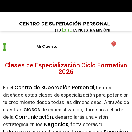
0
Mi Cuenta
Próximos Eventos
Clases de Especialización Ciclo Formativo
2026
Centro de Superación Personal
En el
, hemos
diseñado estas clases de especialización para potenciar
tu crecimiento desde todas las dimensiones. A través de
clases
nuestras
de especialización, dominarás el arte
Comunicación
de la
, desarrollarás una visión
Negocios
estratégica en los
, fortalecerás tu
Liderazgo
Sanación
y profundizarás en tu proceso de
.